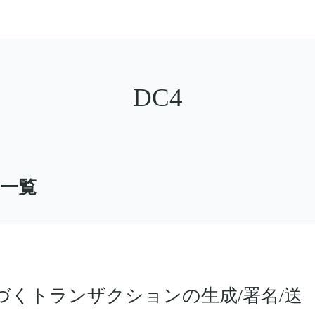
DC4
事一覧
くトランザクションの生成/署名/送